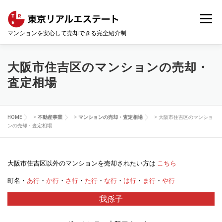
コ
ン
メニュー
テ
マンションを安心して売却できる完全紹介制
ン
ツ
へ
HOME
会社概要
コンサルティング事業
ス
大阪市住吉区のマンションの売却・
キ
査定相場
ッ
プ
不動産事業
マンションの売却・査定相場
HOME
>
不動産事業
>
マンションの売却・査定相場
>
大阪市住吉区のマンショ
ンの売却・査定相場
不動産情報
お問い合わせ
サイトマップ
大阪市住吉区以外のマンションを売却されたい方は
こちら
町名・
あ行
・
か行
・
さ行
・
た行
・
な行
・
は行
・
ま行
・
や行
我孫子