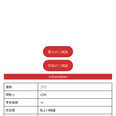
購入のご相談
売却のご相談
Information
価格
-万円
間取り
-LDK
専有面積
-㎡
所在階
地上14階建