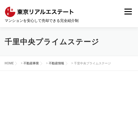
コ
ン
メニュー
テ
マンションを安心して売却できる完全紹介制
ン
ツ
へ
HOME
会社概要
コンサルティング事業
ス
千里中央プライムステージ
キ
ッ
プ
不動産事業
マンションの売却・査定相場
HOME
>
不動産事業
>
不動産情報
>
千里中央プライムステージ
不動産情報
お問い合わせ
サイトマップ