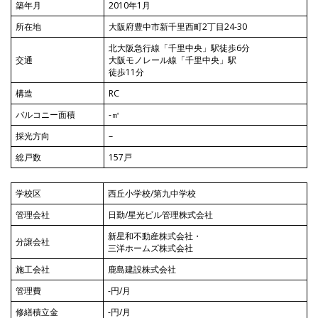
築年月
2010年1月
所在地
大阪府豊中市新千里西町2丁目24-30
北大阪急行線「千里中央」駅徒歩6分
交通
大阪モノレール線「千里中央」駅
徒歩11分
構造
RC
バルコニー面積
-㎡
採光方向
–
総戸数
157戸
学校区
西丘小学校/第九中学校
管理会社
日勤/星光ビル管理株式会社
新星和不動産株式会社・
分譲会社
三洋ホームズ株式会社
施工会社
鹿島建設株式会社
管理費
-円/月
修繕積立金
-円/月