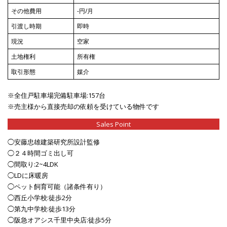
その他費用
-円/月
引渡し時期
即時
現況
空家
土地権利
所有権
取引形態
媒介
※全住戸駐車場完備駐車場:157台
※売主様から直接売却の依頼を受けている物件です
Sales Point
◯安藤忠雄建築研究所設計監修
◯２４時間ゴミ出し可
◯間取り:2~4LDK
◯LDに床暖房
◯ペット飼育可能（諸条件有り）
◯西丘小学校:徒歩2分
◯第九中学校:徒歩13分
◯阪急オアシス千里中央店:徒歩5分