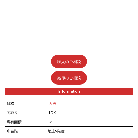
購入のご相談
売却のご相談
Information
価格
-万円
間取り
-LDK
専有面積
-㎡
所在階
地上9階建