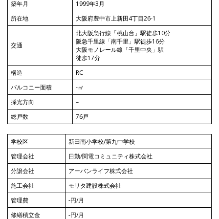
築年月
1999年3月
所在地
大阪府豊中市上新田4丁目26-1
北大阪急行線「桃山台」駅徒歩10分
阪急千里線「南千里」駅徒歩16分
交通
大阪モノレール線「千里中央」駅
徒歩17分
構造
RC
バルコニー面積
-㎡
採光方向
–
総戸数
76戸
学校区
新田南小学校/第九中学校
管理会社
日勤/関電コミュニティ株式会社
分譲会社
アーバンライフ株式会社
施工会社
モリタ建設株式会社
管理費
-円/月
修繕積立金
-円/月