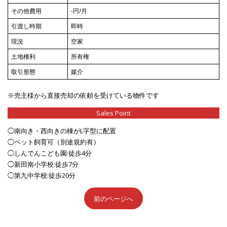
その他費用
-円/月
引渡し時期
即時
現況
空家
土地権利
所有権
取引形態
媒介
※売主様から直接売却の依頼を受けている物件です
Sales Point
◯南向き・西向きの棟がL字型に配置
◯ペット飼育可（別途規約有）
◯しんでんこども園:徒歩4分
◯新田南小学校:徒歩7分
◯第九中学校:徒歩20分
前のページへ