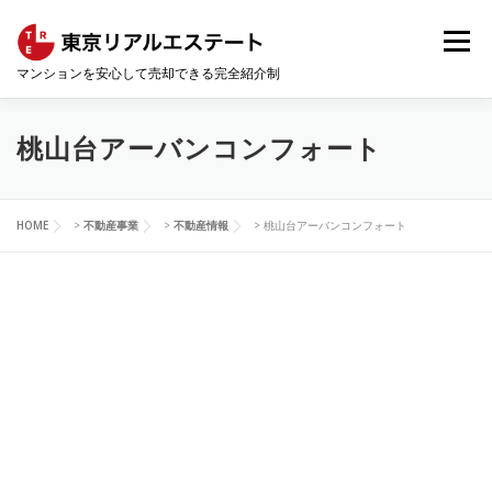
コ
ン
メニュー
テ
マンションを安心して売却できる完全紹介制
ン
ツ
へ
HOME
会社概要
コンサルティング事業
ス
桃山台アーバンコンフォート
キ
ッ
プ
不動産事業
マンションの売却・査定相場
HOME
>
不動産事業
>
不動産情報
>
桃山台アーバンコンフォート
不動産情報
お問い合わせ
サイトマップ