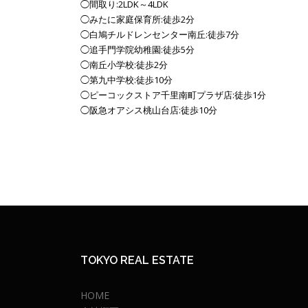
◯間取り:2LDK～4LDK
◯みたに家庭保育所:徒歩2分
◯白鳩チルドレンセンター南丘:徒歩7分
◯追手門学院幼稚園:徒歩5分
◯南丘小学校:徒歩2分
◯第九中学校:徒歩10分
◯ピーコックストア千里南町プラザ店:徒歩1分
◯阪急オアシス桃山台店:徒歩10分
TOKYO REAL ESTATE
HOME