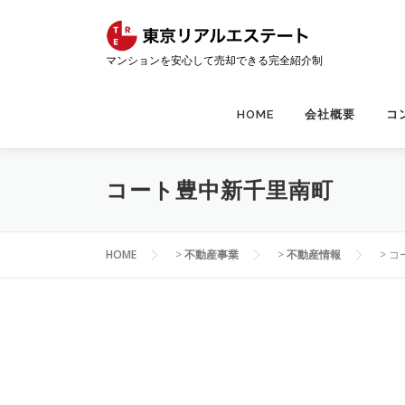
コ
ン
テ
マンションを安心して売却できる完全紹介制
ン
ツ
へ
HOME
会社概要
コ
ス
キ
ッ
コート豊中新千里南町
プ
HOME
>
不動産事業
>
不動産情報
>
コ