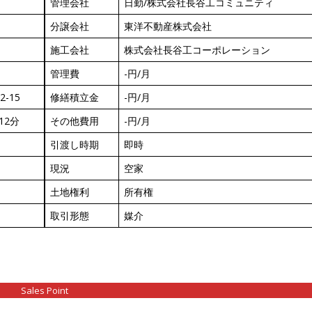
管理会社
日勤/株式会社長谷工コミュニティ
分譲会社
東洋不動産株式会社
施工会社
株式会社長谷工コーポレーション
管理費
-円/月
-15
修繕積立金
-円/月
12分
その他費用
-円/月
引渡し時期
即時
現況
空家
土地権利
所有権
取引形態
媒介
Sales Point