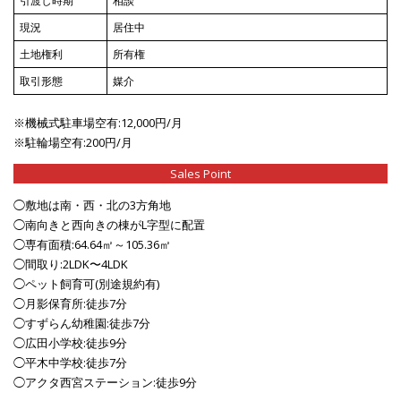
引渡し時期
相談
現況
居住中
土地権利
所有権
取引形態
媒介
※機械式駐車場空有:12,000円/月
※駐輪場空有:200円/月
Sales Point
◯敷地は南・西・北の3方角地
◯南向きと西向きの棟がL字型に配置
◯専有面積:64.64㎡～105.36㎡
◯間取り:2LDK〜4LDK
◯ペット飼育可(別途規約有)
◯月影保育所:徒歩7分
◯すずらん幼稚園:徒歩7分
◯広田小学校:徒歩9分
◯平木中学校:徒歩7分
◯アクタ西宮ステーション:徒歩9分