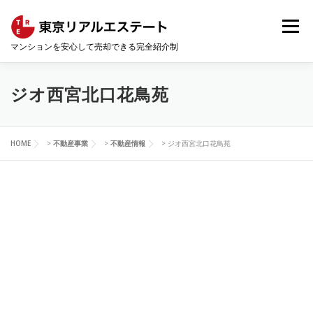
コ
ン
メニュー
テ
マンションを安心して売却できる完全紹介制
ン
ツ
へ
HOME
会社概要
コンサルティング事業
ス
ジオ西宮北口花鳥苑
キ
ッ
プ
不動産事業
マンションの売却・査定相場
HOME
>
不動産事業
>
不動産情報
>
ジオ西宮北口花鳥苑
不動産情報
お問い合わせ
サイトマップ