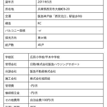
築年月
2011年5月
所在地
兵庫県西宮市大畑町8-20
交通
阪急神戸線「西宮北口」駅徒歩9分
構造
RC
バルコニー面積
-㎡
採光方向
東or南
総戸数
45戸
学校区
広田小学校/平木中学校
管理会社
日勤/株式会社阪急ハウジングサポート
分譲会社
阪急不動産株式会社
施工会社
株式会社福田組
管理費
-円/月
修繕積立金
-円/月
その他費用
自治会費:100円/月