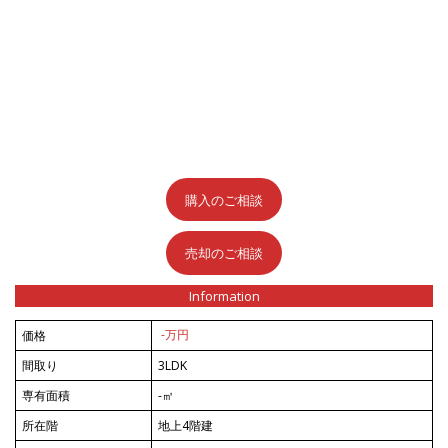
購入のご相談
売却のご相談
Information
価格
-万円
間取り
3LDK
専有面積
-㎡
所在階
地上4階建