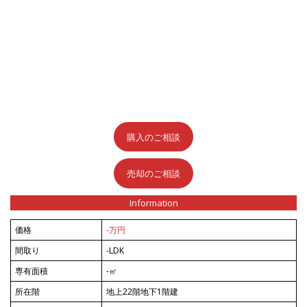
購入のご相談
売却のご相談
Information
価格
-万円
間取り
-LDK
専有面積
-㎡
所在階
地上22階地下1階建