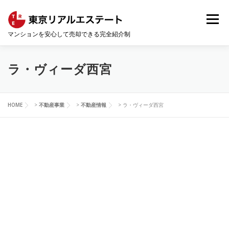
コ
ン
メニュー
テ
マンションを安心して売却できる完全紹介制
ン
ツ
へ
HOME
会社概要
コンサルティング事業
ス
ラ・ヴィーダ西宮
キ
ッ
プ
不動産事業
マンションの売却・査定相場
HOME
>
不動産事業
>
不動産情報
>
ラ・ヴィーダ西宮
不動産情報
お問い合わせ
サイトマップ