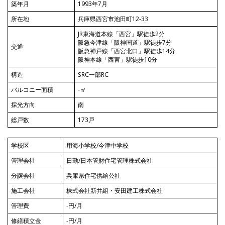
築年月
1993年7月
所在地
兵庫県西宮市池田町12-33
JR東海道本線「西宮」駅徒歩2分
阪急今津線「阪神国道」駅徒歩7分
交通
阪急神戸線「西宮北口」駅徒歩14分
阪神本線「西宮」駅徒歩10分
構造
SRC一部RC
バルコニー面積
-㎡
採光方向
南
総戸数
173戸
学校区
用海小学校/今津中学校
管理会社
日勤/日本管財住宅管理株式会社
分譲会社
兵庫県住宅供給公社
施工会社
株式会社新井組・安田建工株式会社
管理費
-円/月
修繕積立金
-円/月