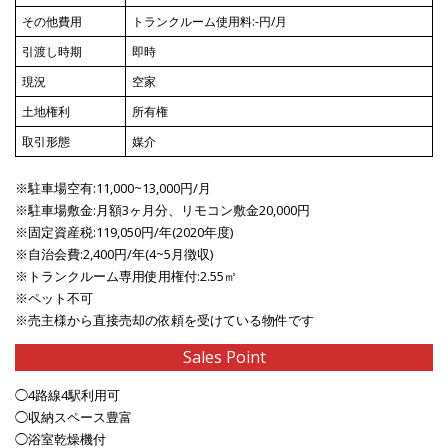
その他費用
トランクルーム使用料:-円/月
引渡し時期
即時
現況
空家
土地権利
所有権
取引形態
媒介
※駐車場空有:11,000~13,000円/月
※駐車場敷金:月額3ヶ月分、リモコン敷金20,000円
※固定資産税:119,050円/年(2020年度)
※自治会費:2,400円/年(4~5月徴収)
※トランクルーム専用使用権付:2.55㎡
※ペット不可
※売主様から直接売却の依頼を受けている物件です
Sales Point
◯4路線4駅利用可
◯収納スペース豊富
◯浴室乾燥機付