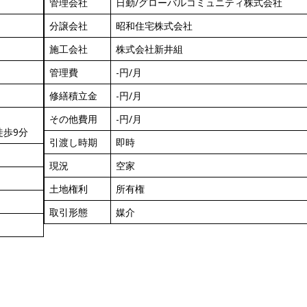
管理会社
日勤/グローバルコミュニティ株式会社
分譲会社
昭和住宅株式会社
施工会社
株式会社新井組
管理費
-円/月
修繕積立金
-円/月
その他費用
-円/月
徒歩9分
引渡し時期
即時
現況
空家
土地権利
所有権
取引形態
媒介