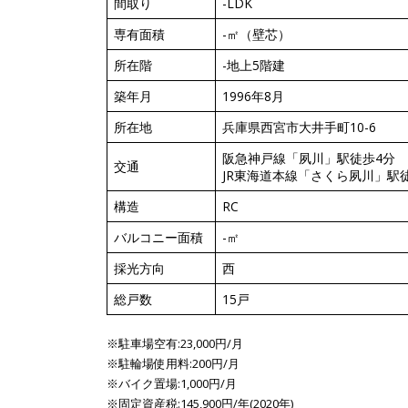
間取り
-LDK
専有面積
-㎡（壁芯）
所在階
-地上5階建
築年月
1996年8月
所在地
兵庫県西宮市大井手町10-6
阪急神戸線「夙川」駅徒歩4分
交通
JR東海道本線「さくら夙川」駅
構造
RC
バルコニー面積
-㎡
採光方向
西
総戸数
15戸
※駐車場空有:23,000円/月
※駐輪場使用料:200円/月
※バイク置場:1,000円/月
※固定資産税:145,900円/年(2020年)