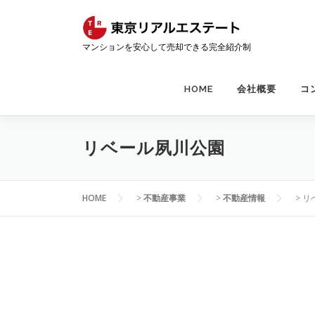
コ
ン
テ
マンションを安心して売却できる完全紹介制
ン
ツ
へ
HOME
会社概要
コ
ス
キ
ッ
リベール夙川公園
プ
HOME
>
不動産事業
>
不動産情報
>
リ